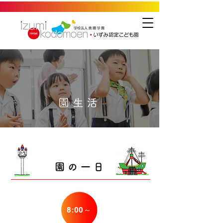
園生活
園の一日
​8:00～