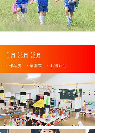
1
2
3
月
月
月
・作品展
・卒園式
・お別れ会