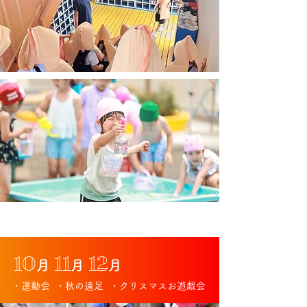
10
1
1
12
月
月
月
・運動会
・秋の遠足
・クリスマスお遊戯会