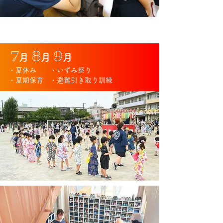
7
8
9
月
月
月
・夏休み
・いずみ祭り
・夏期保育
・避難引き取り訓練