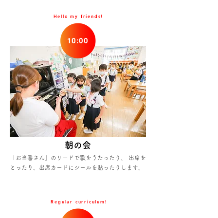
Hello my friends!
10:00
朝の会
「お当番さん」のリードで歌をうたったり、 出席を
とったり、出席カードにシールを貼ったりします。
Regular curriculum!