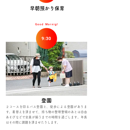
​早朝預かり保育
Good Mornig!
9:30
登園
２コースを回るバス登園と、徒歩による登園がありま
す。着替えを済ませて、持ち物の整理整頓のあとは自由
あそびなどで全員が揃うまでの時間を過ごします。年長
はその間に課題を済ませたりします。