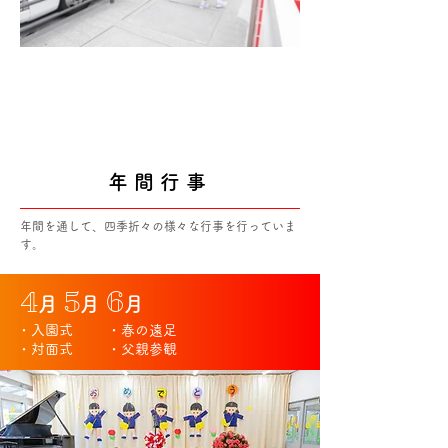
年間行事
年間を通して、四季折々の様々な行事を行っていま
す。
4
5
6
月
月
月
・入園式
・春の遠足
・対面式
・父親参観