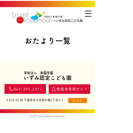
​おたより一覧
学校法人 奥園学園
いずみ認定こども園
047-397-2211
保護者専用サイト
MAP
〒272-0138 千葉県市川市南行徳2丁目5−1
2023 Izumi Nintei Kodomoen